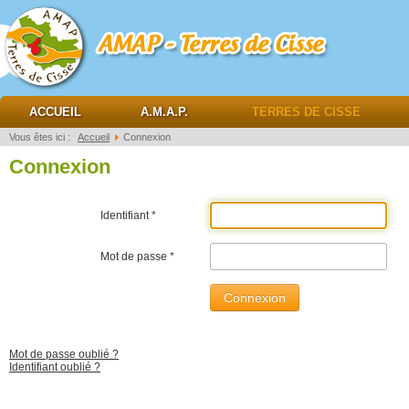
AMAP Terres de cisse
ACCUEIL
A.M.A.P.
TERRES DE CISSE
Vous êtes ici :
Accueil
Connexion
Connexion
Identifiant
*
Mot de passe
*
Connexion
Mot de passe oublié ?
Identifiant oublié ?