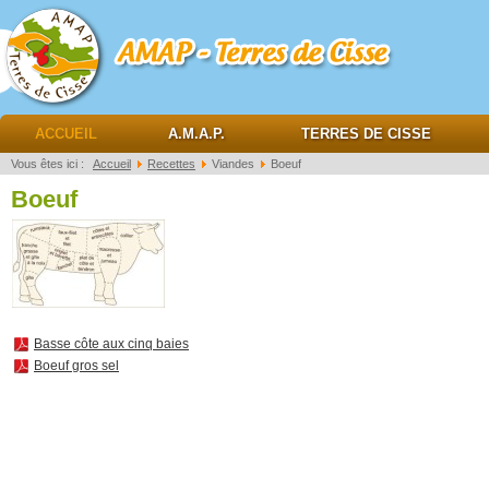
AMAP Terres de cisse
ACCUEIL
A.M.A.P.
TERRES DE CISSE
Vous êtes ici :
Accueil
Recettes
Viandes
Boeuf
Boeuf
Basse côte aux cinq baies
Boeuf gros sel