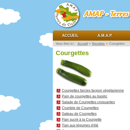
AMAP Terres de ciss
ACCUEIL
A.M.A.P.
Vous êtes ici :
Accueil
Recettes
Courgettes
Courgettes
Courgettes farcies façpon végétarienne
Pain de courgettes au basilic
Salade de Courgettes croquantes
Crumble de Courgettes
Gateau de Courgettes
Flan sucré à la Courgette
Tian aux légumes d'été