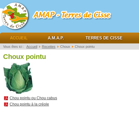
AMAP Terres de cisse
ACCUEIL
A.M.A.P.
TERRES DE CISSE
Vous êtes ici :
Accueil
Recettes
Choux
Choux pointu
Choux pointu
Chou pointu ou Chou cabus
Chou pointu à la créole