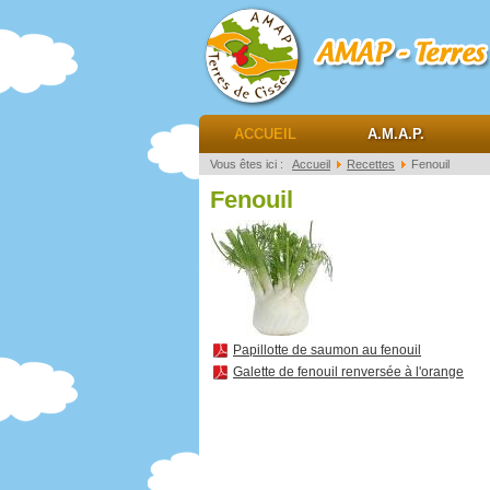
AMAP Terres de ciss
ACCUEIL
A.M.A.P.
Vous êtes ici :
Accueil
Recettes
Fenouil
Fenouil
Papillotte de saumon au fenouil
Galette de fenouil renversée à l'orange