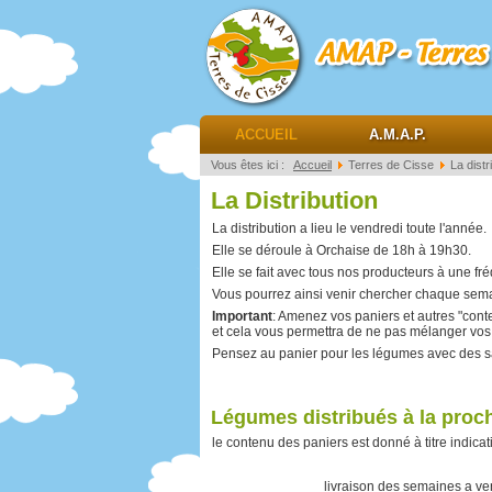
AMAP Terres de ciss
ACCUEIL
A.M.A.P.
Vous êtes ici :
Accueil
Terres de Cisse
La distr
La Distribution
La distribution a lieu le vendredi toute l'année.
Elle se déroule à Orchaise de 18h à 19h30.
Elle se fait avec tous nos producteurs à une f
Vous pourrez ainsi venir chercher chaque sema
Important
: Amenez vos paniers et autres "cont
et cela vous permettra de ne pas mélanger vo
Pensez au panier pour les légumes avec des sa
Légumes distribués à la proch
le contenu des paniers est donné à titre indicati
livraison des semaines a ven