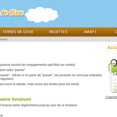
e
TERRES DE CISSE
RECETTES
AMAPJ
C
ibution
Actu
réquence suivant les engagements spécifiés au contrat.
ine votre "panier".
enants" : même si on parle de "panier", les produits ne sont pas emballés
s légumes!
cs pour la salade, mais aussi aux boites pour les oeufs.
Calendri
aine livraison
f et peut varier légèrement jusqu'au jour de la livraison
ir