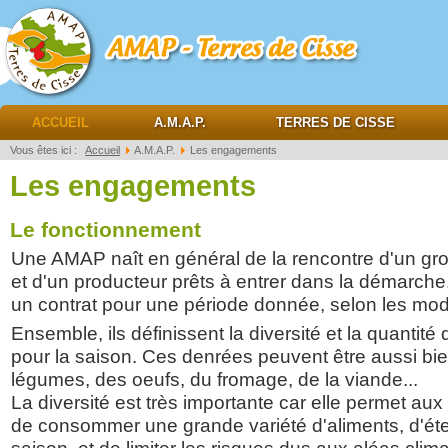
AMAP Terres de cisse
ACCUEIL
A.M.A.P.
TERRES DE CISSE
Vous êtes ici :
Accueil
A.M.A.P.
Les engagements
Les engagements
Le fonctionnement
Une AMAP naît en général de la rencontre d'un 
et d'un producteur prêts à entrer dans la démarche.
un contrat pour une période donnée, selon les moda
Ensemble, ils définissent la diversité et la quantit
pour la saison. Ces denrées peuvent être aussi bien
légumes, des oeufs, du fromage, de la viande...
La diversité est très importante car elle permet au
de consommer une grande variété d'aliments, d'éte