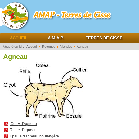
AMAP Terres de cisse
ACCUEIL
A.M.A.P.
TERRES DE CISSE
Vous êtes ici :
Accueil
Recettes
Viandes
Agneau
Agneau
Curry d'Agneau
Tajine d'agneau
Epaule d'agneau boulangère