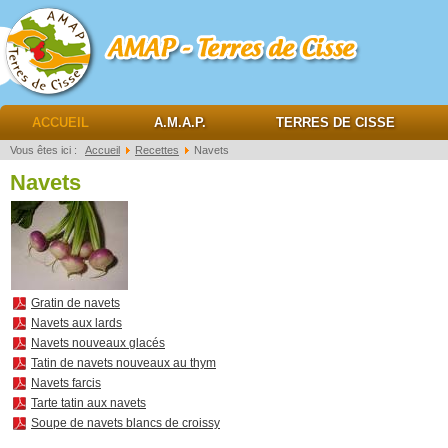
AMAP Terres de cisse
ACCUEIL
A.M.A.P.
TERRES DE CISSE
Vous êtes ici :
Accueil
Recettes
Navets
Navets
Gratin de navets
Navets aux lards
Navets nouveaux glacés
Tatin de navets nouveaux au thym
Navets farcis
Tarte tatin aux navets
Soupe de navets blancs de croissy