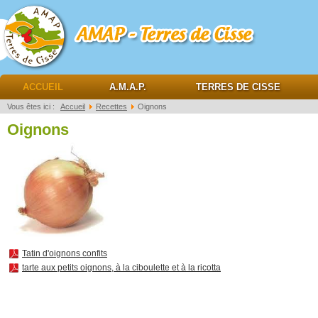
AMAP Terres de cisse
ACCUEIL
A.M.A.P.
TERRES DE CISSE
Vous êtes ici :
Accueil
Recettes
Oignons
Oignons
Tatin d'oignons confits
tarte aux petits oignons, à la ciboulette et à la ricotta