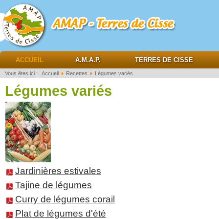
AMAP Terres de cisse
ACCUEIL
A.M.A.P.
TERRES DE CISSE
Vous êtes ici :
Accueil
Recettes
Légumes variés
Légumes variés
Jardinières estivales
Tajine de légumes
Curry de légumes corail
Plat de légumes d'été