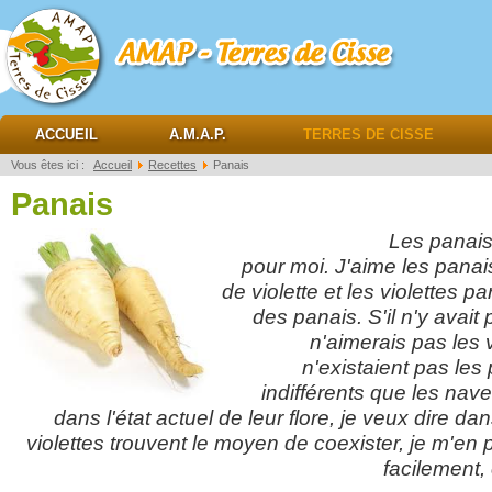
AMAP Terres de cisse
ACCUEIL
A.M.A.P.
TERRES DE CISSE
Vous êtes ici :
Accueil
Recettes
Panais
Panais
Les panais ont un 
pour moi. J'aime les panais
de violette et les violettes p
des panais. S'il n'y avait
n'aimerais pas les vi
n'existaient pas les
indifférents que les nav
dans l'état actuel de leur flore, je veux dire 
violettes trouvent le moyen de coexister, je m'en 
facilement,