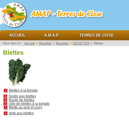
AMAP Terres de cisse
ACCUEIL
A.M.A.P.
TERRES DE CISSE
Vous êtes ici :
Accueil
Recettes
Recettes
RECETTES
Blettes
Blettes
Blettes à la tomate
Gratin aux blettes
Roulé de blettes
côte de blettes à la tomate
Blette au wok et curry
tarte aux blettes